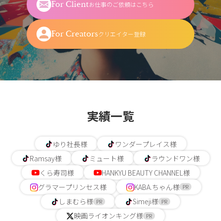
For Client
お仕事のご依頼はこちら
For Creators
クリエイター登録
実績一覧
ゆり社長様
ワンダープレイス様
Ramsay様
ミュート様
ラウンドワン様
くら寿司様
HANKYU BEAUTY CHANNEL様
グラマープリンセス様
KABA.ちゃん様
PR
しまむら様
Simeji様
PR
PR
映画ライオンキング様
PR