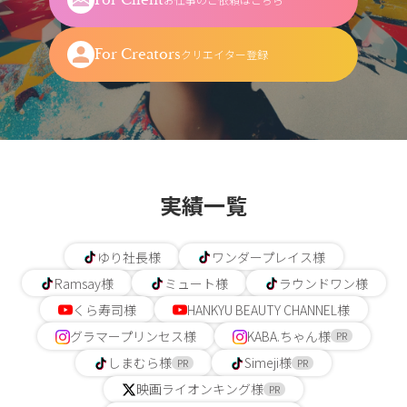
For Creators
クリエイター登録
実績一覧
ゆり社長様
ワンダープレイス様
Ramsay様
ミュート様
ラウンドワン様
くら寿司様
HANKYU BEAUTY CHANNEL様
グラマープリンセス様
KABA.ちゃん様
PR
しまむら様
Simeji様
PR
PR
映画ライオンキング様
PR