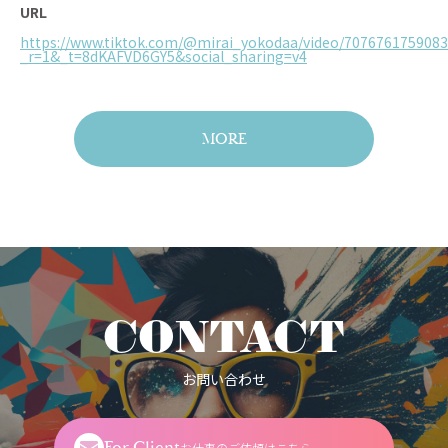
URL
https://www.tiktok.com/@mirai_yokodaa/video/707676175908
_r=1&_t=8dKAFVD6GY5&social_sharing=v4
MORE
CONTACT
お問い合わせ
For Client
お仕事のご依頼はこちら